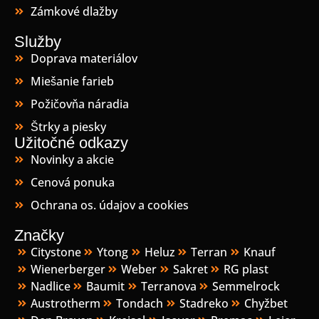
Zámkové dlažby
Služby
Doprava materiálov
Miešanie farieb
Požičovňa náradia
Štrky a piesky
Užitočné odkazy
Novinky a akcie
Cenová ponuka
Ochrana os. údajov a cookies
Značky
Citystone
Ytong
Heluz
Terran
Knauf
Wienerberger
Weber
Sakret
RG plast
Nadlice
Baumit
Terranova
Semmelrock
Austrotherm
Tondach
Stadreko
Chyžbet