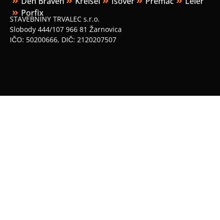
Den Braven
Kreisel
Isover
Premac
Leier
Porfix
STAVEBNINY TRVALEC s.r.o.
Slobody 444/107 966 81 Žarnovica
IČO: 50200666, DIČ: 2120207507