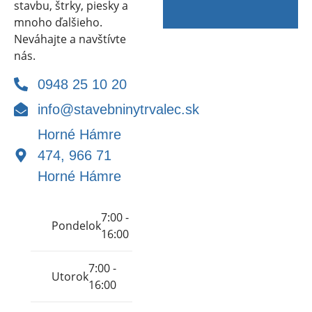
stavbu, štrky, piesky a
mnoho ďalšieho.
Neváhajte a navštívte
nás.
0948 25 10 20
info@stavebninytrvalec.sk
Horné Hámre
474, 966 71
Horné Hámre
7:00 -
Pondelok
16:00
7:00 -
Utorok
16:00