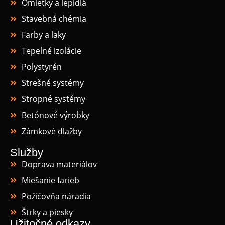
Omietky a lepidlá
Stavebná chémia
Farby a laky
Tepelné izolácie
Polystyrén
Strešné systémy
Stropné systémy
Betónové výrobky
Zámkové dlažby
Služby
Doprava materiálov
Miešanie farieb
Požičovňa náradia
Štrky a piesky
Užitočné odkazy