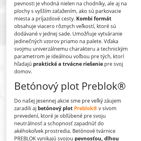
pevnosti je vhodná nielen na chodníky, ale aj na
plochy s vyšším zaťažením, ako sú parkovacie
miesta a príjazdové cesty.
Kombi formát
obsahuje viacero rôznych veľkostí, ktoré sú
dodávané v jednej sade. Umožňuje vytváranie
jedinečných vzorov priamo na palete. Vďaka
svojmu univerzálnemu charakteru a technickým
parametrom je ideálnou voľbou pre tých, ktorí
hľadajú
praktické a trvácne riešenie
pre svoj
domov.
Betónový plot Preblok®
Do našej jesennej akcie sme pre veľký záujem
zaradili aj
betónový plot
Preblok®
v sivom
prevedení, ktoré je obľúbené pre svoju
neutrálnosť a schopnosť zapadnúť do
akéhokoľvek prostredia. Betónové tvárnice
PREBLOK vynikajú svojou
pevnosťou, dlhou