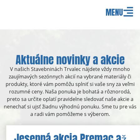
MENU
Aktuálne novinky a akcie
V našich Stavebninách Trvalec nájdete vždy mnoho
zaujímavých sezónnych akcií na vybrané materiály či
produkty, ktoré vám pomôžu splniť si vaše sny za veľmi
rozumné ceny. Naša ponuka je bohatá a rôznorodá,
preto sa určite oplatí pravidelne sledovať naše akcie a
nenechať si ujsť žiadnu výhodnú ponuku. Sme tu pre vás
a radi vám pomôžeme s výberom.
Jesenná akcia Premac až