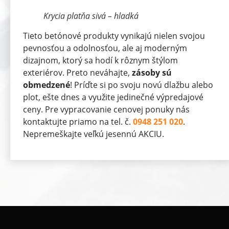
Krycia platňa sivá – hladká
Tieto betónové produkty vynikajú nielen svojou
pevnosťou a odolnosťou, ale aj moderným
dizajnom, ktorý sa hodí k rôznym štýlom
exteriérov. Preto neváhajte,
zásoby sú
obmedzené
! Príďte si po svoju novú dlažbu alebo
plot, ešte dnes a využite jedinečné výpredajové
ceny. Pre vypracovanie cenovej ponuky nás
kontaktujte priamo na tel. č.
0948 251 020
.
Nepremeškajte veľkú jesennú AKCIU.