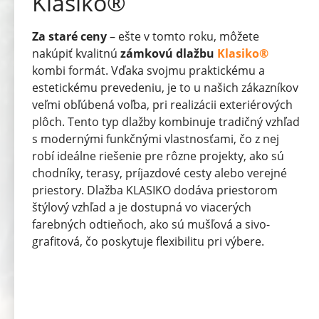
Klasiko®
Za staré ceny
– ešte v tomto roku, môžete
nakúpiť kvalitnú
zámkovú dlažbu
Klasiko®
kombi formát. Vďaka svojmu praktickému a
estetickému prevedeniu, je to u našich zákazníkov
veľmi obľúbená voľba, pri realizácii exteriérových
plôch. Tento typ dlažby kombinuje tradičný vzhľad
s modernými funkčnými vlastnosťami, čo z nej
robí ideálne riešenie pre rôzne projekty, ako sú
chodníky, terasy, príjazdové cesty alebo verejné
priestory. Dlažba KLASIKO dodáva priestorom
štýlový vzhľad a je dostupná vo viacerých
farebných odtieňoch, ako sú mušľová a sivo-
grafitová, čo poskytuje flexibilitu pri výbere.