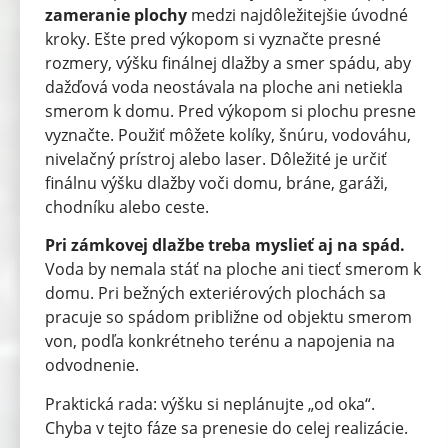
zameranie plochy
medzi najdôležitejšie úvodné
kroky. Ešte pred výkopom si vyznačte presné
rozmery, výšku finálnej dlažby a smer spádu, aby
dažďová voda neostávala na ploche ani netiekla
smerom k domu. Pred výkopom si plochu presne
vyznačte. Použiť môžete kolíky, šnúru, vodováhu,
nivelačný prístroj alebo laser. Dôležité je určiť
finálnu výšku dlažby voči domu, bráne, garáži,
chodníku alebo ceste.
Pri zámkovej dlažbe treba myslieť aj na spád.
Voda by nemala stáť na ploche ani tiecť smerom k
domu. Pri bežných exteriérových plochách sa
pracuje so spádom približne od objektu smerom
von, podľa konkrétneho terénu a napojenia na
odvodnenie.
Praktická rada: výšku si neplánujte „od oka“.
Chyba v tejto fáze sa prenesie do celej realizácie.