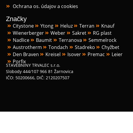
Ochrana os. údajov a cookies
Značky
Citystone
Ytong
Heluz
Terran
Knauf
Wienerberger
Weber
Sakret
RG plast
Nadlice
Baumit
Terranova
Semmelrock
Austrotherm
Tondach
Stadreko
Chyžbet
Den Braven
Kreisel
Isover
Premac
Leier
Porfix
STAVEBNINY TRVALEC s.r.o.
Slobody 444/107 966 81 Žarnovica
IČO: 50200666, DIČ: 2120207507