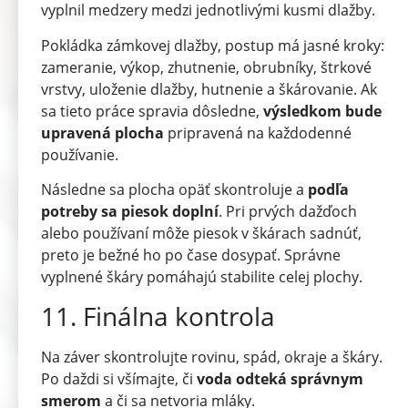
vyplnil medzery medzi jednotlivými kusmi dlažby.
Pokládka zámkovej dlažby, postup má jasné kroky:
zameranie, výkop, zhutnenie, obrubníky, štrkové
vrstvy, uloženie dlažby, hutnenie a škárovanie. Ak
sa tieto práce spravia dôsledne,
výsledkom bude
upravená plocha
pripravená na každodenné
používanie.
Následne sa plocha opäť skontroluje a
podľa
potreby sa piesok doplní
. Pri prvých dažďoch
alebo používaní môže piesok v škárach sadnúť,
preto je bežné ho po čase dosypať. Správne
vyplnené škáry pomáhajú stabilite celej plochy.
11. Finálna kontrola
Na záver skontrolujte rovinu, spád, okraje a škáry.
Po daždi si všímajte, či
voda odteká správnym
smerom
a či sa netvoria mláky.