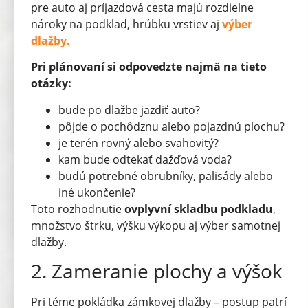
pre auto aj príjazdová cesta majú rozdielne
nároky na podklad, hrúbku vrstiev aj
výber
dlažby.
Pri plánovaní si odpovedzte najmä na tieto
otázky:
bude po dlažbe jazdiť auto?
pôjde o pochôdznu alebo pojazdnú plochu?
je terén rovný alebo svahovitý?
kam bude odtekať dažďová voda?
budú potrebné obrubníky, palisády alebo
iné ukončenie?
Toto rozhodnutie
ovplyvní skladbu podkladu
,
množstvo štrku, výšku výkopu aj výber samotnej
dlažby.
2. Zameranie plochy a výšok
Pri téme pokládka zámkovej dlažby – postup patrí