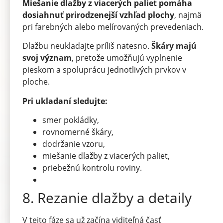
Miešanie dlažby z viacerých paliet pomáha
dosiahnuť prirodzenejší vzhľad plochy
, najmä
pri farebných alebo melírovaných prevedeniach.
Dlažbu neukladajte príliš natesno.
Škáry majú
svoj význam
, pretože umožňujú vyplnenie
pieskom a spoluprácu jednotlivých prvkov v
ploche.
Pri ukladaní sledujte:
smer pokládky,
rovnomerné škáry,
dodržanie vzoru,
miešanie dlažby z viacerých paliet,
priebežnú kontrolu roviny.
8. Rezanie dlažby a detaily
V tejto fáze sa už začína viditeľná časť