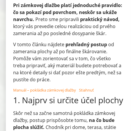
Pri zámkovej dlažbe platí jednoduché pravidlo:
čo sa pokazí pod povrchom, neskôr sa ukáže
navrchu.
Preto sme pripravili
praktický návod,
ktorý vás prevedie celou realizáciou od prvého
zamerania až po posledné dosypanie škár.
V tomto článku nájdete
prehľadný postup
od
zamerania plochy až po finálne škárovanie.
Pomôže vám zorientovať sa v tom, čo všetko
treba pripraviť, aký materiál budete potrebovať a
na ktoré detaily si dať pozor ešte predtým, než sa
pustíte do práce.
Manuál – pokládka zámkovej dlažby
Stiahnuť
1. Najprv si určite účel plochy
Skôr než sa začne samotná pokládka zámkovej
dlažby, postup prispôsobte tomu,
na čo bude
plocha slúžiť.
Chodník pri dome, terasa, státie