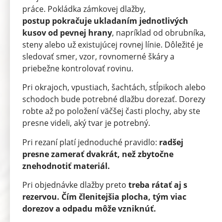
práce. Pokládka zámkovej dlažby,
postup pokračuje ukladaním jednotlivých
kusov od pevnej hrany
, napríklad od obrubníka,
steny alebo už existujúcej rovnej línie. Dôležité je
sledovať smer, vzor, rovnomerné škáry a
priebežne kontrolovať rovinu.
Pri okrajoch, vpustiach, šachtách, stĺpikoch alebo
schodoch bude potrebné dlažbu dorezať. Dorezy
robte až po položení väčšej časti plochy, aby ste
presne videli, aký tvar je potrebný.
Pri rezaní platí jednoduché pravidlo:
radšej
presne zamerať dvakrát, než zbytočne
znehodnotiť materiál.
Pri objednávke dlažby preto
treba rátať aj s
rezervou.
Čím členitejšia plocha, tým viac
dorezov a odpadu môže vzniknúť.