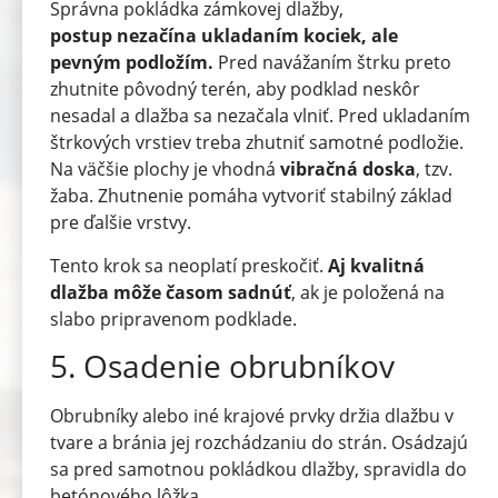
Správna pokládka zámkovej dlažby,
postup nezačína ukladaním kociek, ale
pevným podložím.
Pred navážaním štrku preto
zhutnite pôvodný terén, aby podklad neskôr
nesadal a dlažba sa nezačala vlniť. Pred ukladaním
štrkových vrstiev treba zhutniť samotné podložie.
Na väčšie plochy je vhodná
vibračná doska
, tzv.
žaba. Zhutnenie pomáha vytvoriť stabilný základ
pre ďalšie vrstvy.
Tento krok sa neoplatí preskočiť.
Aj kvalitná
dlažba môže časom sadnúť
, ak je položená na
slabo pripravenom podklade.
5. Osadenie obrubníkov
Obrubníky alebo iné krajové prvky držia dlažbu v
tvare a bránia jej rozchádzaniu do strán. Osádzajú
sa pred samotnou pokládkou dlažby, spravidla do
betónového lôžka.