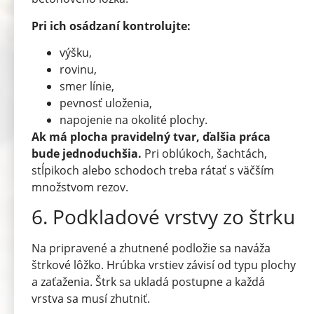
Pri ich osádzaní kontrolujte:
výšku,
rovinu,
smer línie,
pevnosť uloženia,
napojenie na okolité plochy.
Ak má plocha pravidelný tvar, ďalšia práca
bude jednoduchšia.
Pri oblúkoch, šachtách,
stĺpikoch alebo schodoch treba rátať s väčším
množstvom rezov.
6. Podkladové vrstvy zo štrku
Na pripravené a zhutnené podložie sa naváža
štrkové lôžko. Hrúbka vrstiev závisí od typu plochy
a zaťaženia. Štrk sa ukladá postupne a každá
vrstva sa musí zhutniť.