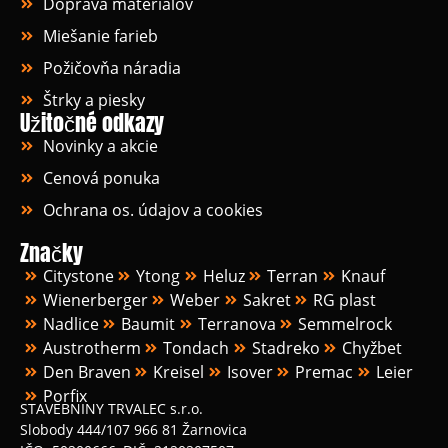
Doprava materiálov
Miešanie farieb
Požičovňa náradia
Štrky a piesky
Užitočné odkazy
Novinky a akcie
Cenová ponuka
Ochrana os. údajov a cookies
Značky
Citystone
Ytong
Heluz
Terran
Knauf
Wienerberger
Weber
Sakret
RG plast
Nadlice
Baumit
Terranova
Semmelrock
Austrotherm
Tondach
Stadreko
Chyžbet
Den Braven
Kreisel
Isover
Premac
Leier
Porfix
STAVEBNINY TRVALEC s.r.o.
Slobody 444/107 966 81 Žarnovica